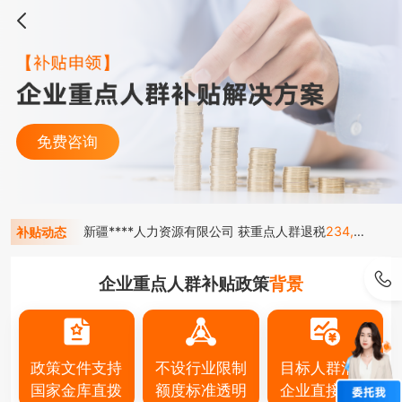
免费咨询
新疆****人力资源有限公司 获重点人群退税
234,581元
补贴动态
企业重点人群补贴政策
背景
政策文件支持
不设行业限制
目标人群清晰
国家金库直拨
额度标准透明
企业直接获益