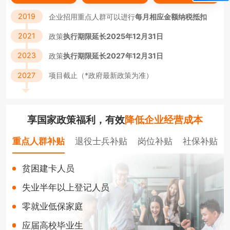
2019
企业招用重点人群可以进行
每月相应金额纳税抵扣
2021
政策
执行期限延长2025年12月31日
2023
政策
执行期限延长2027年12月31日
2027
项目截止（*政府最新政策为准）
享国家政策福利，有效
降低企业经营成本
重点人群补贴
退役士兵补贴
岗位补贴
社保补贴
贫困建卡人员
失业半年以上登记人员
零就业低保家庭
应届高校毕业生
江苏****人力资源有限公司 获重点人群退税
354,581元